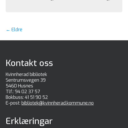
Innleggsnavigasjon
←
Eldre
Kontakt oss
Kvinnherad bibliotek
Sentrumsvegen 39
5460 Husnes
Tlf.:
94 02 37 57
Bokbuss:
41 51 90 52
E-post:
bibliotek@kvinnherad.kommune.no
Erklæringar