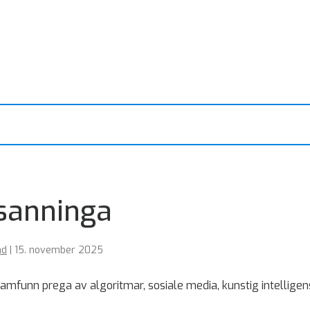
 sanninga
ad
|
15. november 2025
ssamfunn prega av algoritmar, sosiale media, kunstig intellig