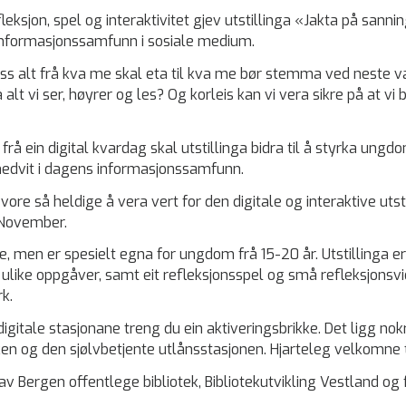
ksjon, spel og interaktivitet gjev utstillinga «Jakta på sanni
nformasjonssamfunn i sosiale medium.
oss alt frå kva me skal eta til kva me bør stemma ved neste v
 alt vi ser, høyrer og les? Og korleis kan vi vera sikre på at vi
å ein digital kvardag skal utstillinga bidra til å styrka ungdo
dvit i dagens informasjonssamfunn.
vore så heldige å vera vert for den digitale og interaktive utst
 November.
le, men er spesielt egna for ungdom frå 15-20 år. Utstillinga er 
ulike oppgåver, samt eit refleksjonsspel og små refleksjons
rk.
4 digitale stasjonane treng du ein aktiveringsbrikke. Det ligg no
en og den sjølvbetjente utlånsstasjonen. Hjarteleg velkomne til
v Bergen offentlege bibliotek, Bibliotekutvikling Vestland og 