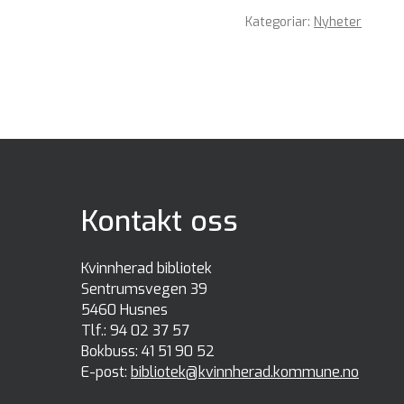
Kategoriar:
Nyheter
Kontakt oss
Kvinnherad bibliotek
Sentrumsvegen 39
5460 Husnes
Tlf.:
94 02 37 57
Bokbuss:
41 51 90 52
E-post:
bibliotek@kvinnherad.kommune.no