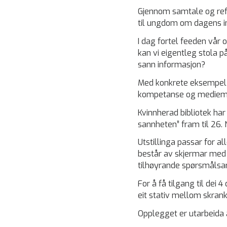
Gjennom samtale og refle
til ungdom om dagens i
I dag fortel feeden vår 
kan vi eigentleg stola på
sann informasjon?
Med konkrete eksempel fr
kompetanse og medieme
Kvinnherad bibliotek har 
sannheten” fram til 26.
Utstillinga passar for al
består av skjermar med 
tilhøyrande spørsmålsa
For å få tilgang til dei 
eit stativ mellom skrank
Opplegget er utarbeida a