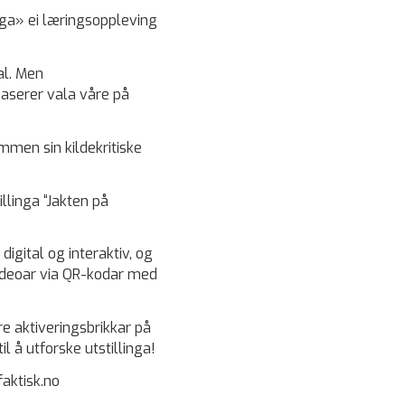
nga» ei læringsoppleving
al. Men
 baserer vala våre på
mmen sin kildekritiske
illinga “Jakten på
digital og interaktiv, og
videoar via QR-kodar med
kre aktiveringsbrikkar på
 å utforske utstillinga!
faktisk.no