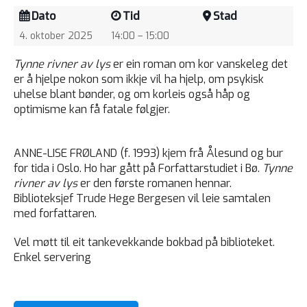
Dato
Tid
Stad
4. oktober 2025
14:00 – 15:00
Tynne rivner av lys
er ein roman om kor vanskeleg det
er å hjelpe nokon som ikkje vil ha hjelp, om psykisk
uhelse blant bønder, og om korleis også håp og
optimisme kan få fatale følgjer.
ANNE-LISE FRØLAND
(f. 1993) kjem frå Ålesund og bur
for tida i Oslo. Ho har gått på Forfattarstudiet i Bø.
Tynne
rivner av lys
er den første romanen hennar.
Biblioteksjef Trude Hege Bergesen vil leie samtalen
med forfattaren.
Vel møtt til eit tankevekkande bokbad på biblioteket.
Enkel servering