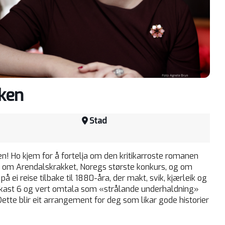
iken
Stad
iken! Ho kjem for å fortelja om den kritikarroste romanen
g om Arendalskrakket, Noregs største konkurs, og om
ei reise tilbake til 1880-åra, der makt, svik, kjærleik og
ngkast 6 og vert omtala som «strålande underhaldning»
 Dette blir eit arrangement for deg som likar gode historier