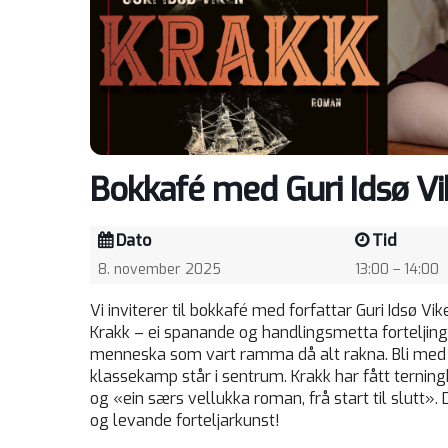
Bokkafé med Guri Idsø V
Dato
Tid
8. november 2025
13:00 – 14:00
Vi inviterer til bokkafé med forfattar Guri Idsø V
Krakk – ei spanande og handlingsmetta forteljin
menneska som vart ramma då alt rakna. Bli med på 
klassekamp står i sentrum. Krakk har fått terni
og «ein særs vellukka roman, frå start til slutt».
og levande forteljarkunst!