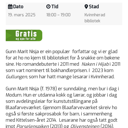
Dato
Tid
Stad
19. mars 2025
18:00 – 19:00
Kvinnherad
bibliotek
Gunn Marit Nisja er ein populær forfattar og vi er glad
for at ho no kjem til biblioteket for å snakke om bøkene
sine. Ho romandebuterte i 2011 med
Naken i Hijab
i 2011
som vart nominert til bokhandlerprisen. I 2023 kom
Gullungen
, som har hatt mange lesarar i Kvinnherad.
Gunn Marit Nisja (f. 1978) er sunndaling, men bur i dag i
Modum. Hun er utdanna kokk og lærar, og jobbar i dag
som avdelingsleiar for kunstutstillingane på
Blaafarveværket. Gjennom Blaafarveværket skreiv ho
også si første sakprosabok for barn, i sammenheng
med Kittelsen-året 2014. Lesarane har også tatt godt
imot
Porselenspiken
(2013) og
Olivensteinen
(2014).