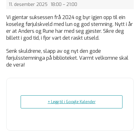
11. desember 2025
18:00 – 21:00
Vi gjentar suksessen frå 2024 og byr igjen opp til ein
koseleg førjulskveld med lun og god stemning. Nytt i år
er at Anders og Rune har med seg gjester. Sikre deg
billett i god tid, i fjor vart det raskt utseld.
Senk skuldrene, slapp av og nyt den gode
førjulsstemninga på biblioteket. Varmt velkomne skal
de vera!
+ Legg til i Google Kalender