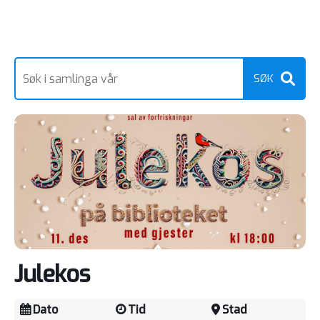
Julekos
Dato
Tid
Stad