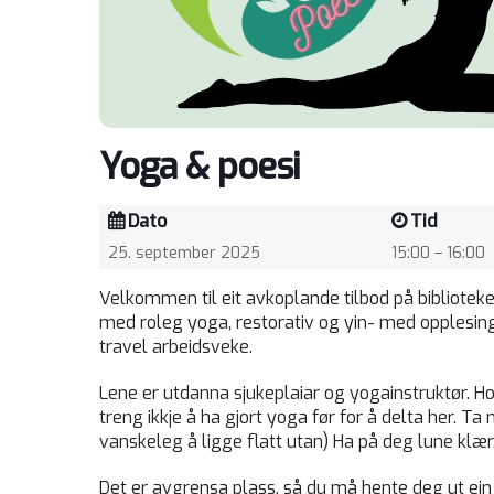
Yoga & poesi
Dato
Tid
25. september 2025
15:00 – 16:00
Velkommen til eit avkoplande tilbod på biblioteket
med roleg yoga, restorativ og yin- med opplesing a
travel arbeidsveke.
Lene er utdanna sjukeplaiar og yogainstruktør. Ho 
treng ikkje å ha gjort yoga før for å delta her. 
vanskeleg å ligge flatt utan) Ha på deg lune klæ
Det er avgrensa plass, så du må hente deg ut ein 