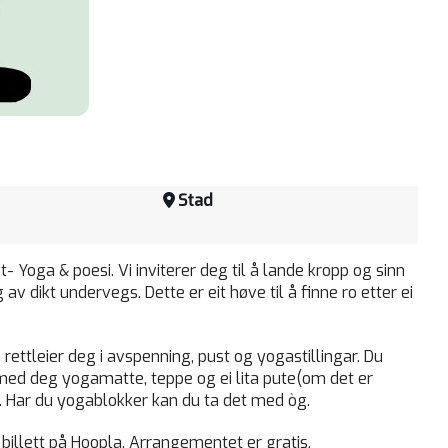
Stad
- Yoga & poesi. Vi inviterer deg til å lande kropp og sinn
v dikt undervegs. Dette er eit høve til å finne ro etter ei
rettleier deg i avspenning, pust og yogastillingar. Du
Ta med deg yogamatte, teppe og ei lita pute(om det er
r. Har du yogablokker kan du ta det med òg.
billett på Hoopla. Arrangementet er gratis.