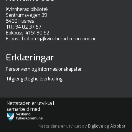
Kvinnherad bibliotek
Sentrumsvegen 39
5460 Husnes
Tlf.:
94 02 37 57
Bokbuss:
41 51 90 52
E-post:
bibliotek@kvinnherad.kommune.no
Erklæringar
Personvern og informasjonskapslar
Tilgjengelegheitserkæring
Nettstaden er utvikla i
samarbeid med
Nettsidene er utviklet av
Digilove
og
Akrobat