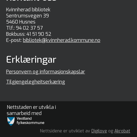
Kvinnherad bibliotek
Sentrumsvegen 39
5460 Husnes
Tlf.:
94 02 37 57
Bokbuss:
41 51 90 52
E-post:
bibliotek@kvinnherad.kommune.no
Erklæringar
Personvern og informasjonskapslar
Tilgjengelegheitserkæring
Nettstaden er utvikla i
samarbeid med
Nettsidene er utviklet av
Digilove
og
Akrobat