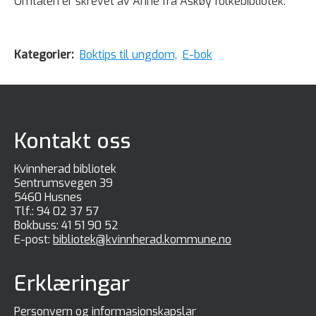
Omtalen er skrevet av Anne fra Askøy folkebibliotek.
Kategorier:
Boktips til ungdom,
E-bok
Kontakt oss
Kvinnherad bibliotek
Sentrumsvegen 39
5460 Husnes
Tlf.:
94 02 37 57
Bokbuss:
41 51 90 52
E-post:
bibliotek@kvinnherad.kommune.no
Erklæringar
Personvern og informasjonskapslar