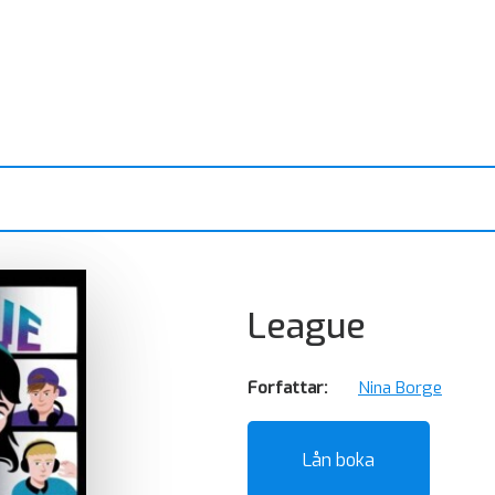
League
Forfattar:
Nina Borge
Lån boka