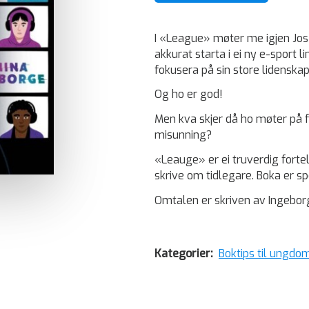
I «League» møter me igjen Jos
akkurat starta i ei ny e-sport l
fokusera på sin store lidenskap
Og ho er god!
Men kva skjer då ho møter på f
misunning?
«Leauge» er ei truverdig forte
skrive om tidlegare. Boka er 
Omtalen er skriven av Ingeborg,
Kategorier:
Boktips til ungdom