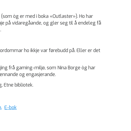
 (som òg er med i boka «Outlaster»). Ho har
inje på vidaregåande, og gler seg til å endeleg få
.
ordommar ho ikkje var førebudd på. Eller er det
ljing frå gaming-miljø, som Nina Borge òg har
spennande og engasjerande.
 Etne bibliotek.
,
E-bok