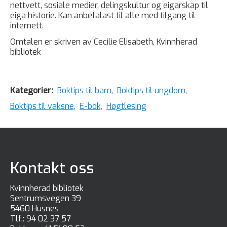
nettvett, sosiale medier, delingskultur og eigarskap til
eiga historie. Kan anbefalast til alle med tilgang til
internett.
Omtalen er skriven av Cecilie Elisabeth, Kvinnherad
bibliotek
Kategorier:
Boktips til barn,
Boktips til ungdom,
Boktips til vaksne,
E-bok,
Høgtlesing
Kontakt oss
Kvinnherad bibliotek
Sentrumsvegen 39
5460 Husnes
Tlf.:
94 02 37 57