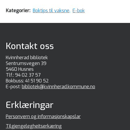
Kategorier:
Boktips til vaksne,
E-bok
Kontakt oss
Kvinnherad bibliotek
Sentrumsvegen 39
5460 Husnes
Tlf.:
94 02 37 57
Bokbuss:
41 51 90 52
E-post:
bibliotek@kvinnherad.kommune.no
Erklæringar
Personvern og informasjonskapslar
Tilgjengelegheitserkæring