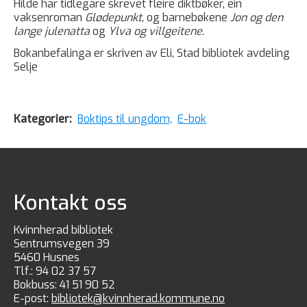
Hilde har tidlegare skrevet fleire diktbøker, ein
vaksenroman
Glødepunkt
, og barnebøkene
Jon og den
lange julenatta
og
Ylva og villgeitene
.
Bokanbefalinga er skriven av Eli, Stad bibliotek avdeling
Selje
Kategorier:
Boktips til ungdom,
E-bok
Kontakt oss
Kvinnherad bibliotek
Sentrumsvegen 39
5460 Husnes
Tlf.:
94 02 37 57
Bokbuss:
41 51 90 52
E-post:
bibliotek@kvinnherad.kommune.no