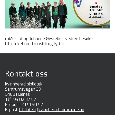
mMokkat og Johanne Øvstebø Tvedten besøker
bibioteket med musikk og lyrikk.
Kontakt oss
Kvinnherad bibliotek
Sentrumsvegen 39
5460 Husnes
Tlf.:
94 02 37 57
Bokbuss:
41 51 90 52
E-post:
bibliotek@kvinnherad.kommune.no